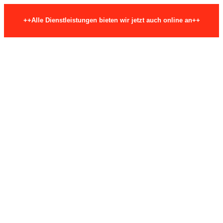
++Alle Dienstleistungen bieten wir jetzt auch online an++
Skip to content
Hauptstraße 29, 74206 Bad Wimpfen
info@fmea-beratung.de
Mail page opens in new window
FMEA-Beratung.de
Fehlermöglichkeits- und Einflussanalyse
SIE HABEN EINE FRAGE?
+49 7063 2660726
Start
FMEA Beratung
FMEA Schulung
FMEA Basiswissen
FMEA Basiswissen Kompakt Seminar