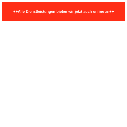
++Alle Dienstleistungen bieten wir jetzt auch online an++
Skip to content
Hauptstraße 29, 74206 Bad Wimpfen
info@fmea-beratung.de
Mail page opens in new window
FMEA-Beratung.de
Fehlermöglichkeits- und Einflussanalyse
SIE HABEN EINE FRAGE?
+49 7063 2660726
Start
FMEA Beratung
FMEA Schulung
FMEA Basiswissen
FMEA Basiswissen Kompakt Seminar